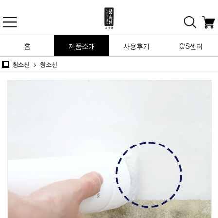
홈
제품소개
사용후기
C/S센터
청소신
청소신