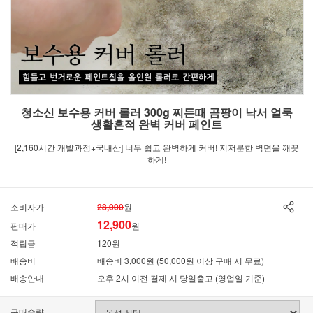
청소신 보수용 커버 롤러 300g 찌든때 곰팡이 낙서 얼룩
생활흔적 완벽 커버 페인트
[2,160시간 개발과정+국내산] 너무 쉽고 완벽하게 커버! 지저분한 벽면을 깨끗
하게!
소비자가
28,000
원
12,900
판매가
원
적립금
120원
배송비
배송비 3,000원 (50,000원 이상 구매 시 무료)
배송안내
오후 2시 이전 결제 시 당일출고 (영업일 기준)
구매수량