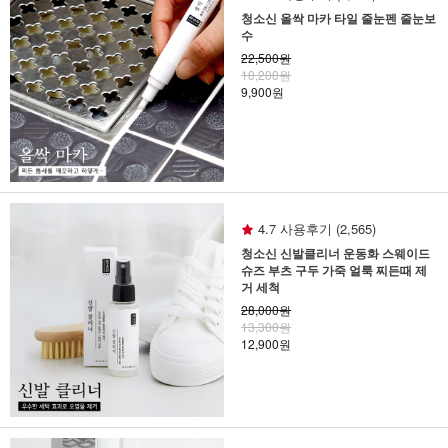
청소신 올싹 마카 타일 줄눈펜 줄눈보
수
22,500원
10,200원
9,900원
4.7 사용후기 (2,565)
청소신 신발클리너 운동화 스웨이드
슈즈 부츠 구두 가죽 얼룩 찌든때 제
거 세척
28,000원
13,300원
12,900원