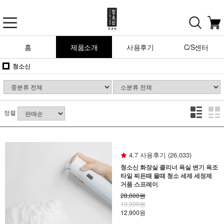
홈
제품소개
사용후기
C/S센터
청소신
정렬
4.7 사용후기 (26,033)
청소신 화장실 클리너 욕실 변기 욕조
타일 찌든때 물때 청소 세제 세정제
거품 스프레이
28,000원
13,300원
12,900원