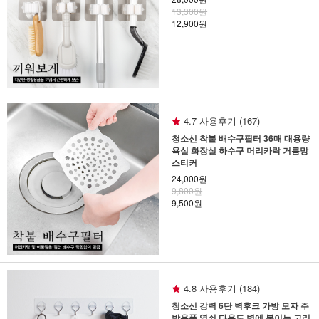
13,300원
12,900원
4.7 사용후기 (167)
청소신 착붙 배수구필터 36매 대용량
욕실 화장실 하수구 머리카락 거름망
스티커
24,000원
9,800원
9,500원
4.8 사용후기 (184)
청소신 강력 6단 벽후크 가방 모자 주
방용품 열쇠 다용도 벽에 붙이는 고리