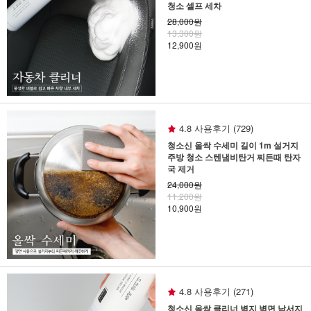
청소 셀프 세차
28,000원
13,300원
12,900원
4.8 사용후기 (729)
청소신 올싹 수세미 길이 1m 설거지
주방 청소 스텐냄비탄거 찌든때 탄자
국 제거
24,000원
11,200원
10,900원
4.8 사용후기 (271)
청소신 올싹 클리너 벽지 벽면 낙서지