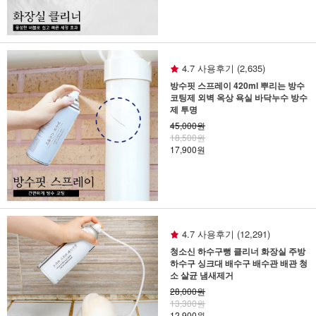
4.7 사용후기 (2,635)
방수핏 스프레이 420ml 뿌리는 방수
코팅제 외벽 옥상 욕실 바닥누수 방수
제 투명
45,000원
18,500원
17,900원
4.7 사용후기 (12,291)
청소신 하수구뻥 클리너 화장실 주방
하수구 싱크대 배수구 배수관 배관 청
소 살균 냄새제거
28,000원
13,300원
12,900원