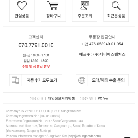
고객센터
무통장 입금안내
070.7791.0010
기업 476-053940-01-054
예금주 : (주)제이에스벤처스
월-금 10:00 - 17:00
점심 12:30 - 13:30
주말 및 공휴일 휴무
이용안내
|
|
이용약관
|
개인정보처리방침
PC Ver
Company : JS VENTURE CO.,LTD | CEO : SungHwan Kim
Company registration No.: [689-81-00855]
E-commerce Registration No. : 2017-SeoulGangnam-02033
Address : 10th floor, 126, Teheran-ro, Gangnam-gu, Seoul, Republic of Korea
(Yeoksamdong, Daegong Building)
(help@chungsosin.com)
Personal information manager : SungHwan Kim