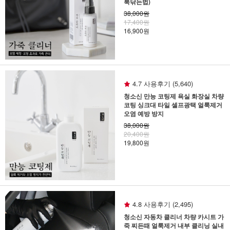
룩닦는법)
38,000원
17,400원
16,900원
4.7 사용후기 (5,640)
청소신 만능 코팅제 욕실 화장실 차량
코팅 싱크대 타일 셀프광택 얼룩제거
오염 예방 방지
38,000원
20,400원
19,800원
4.8 사용후기 (2,495)
청소신 자동차 클리너 차량 카시트 가
죽 찌든때 얼룩제거 내부 클리닝 실내