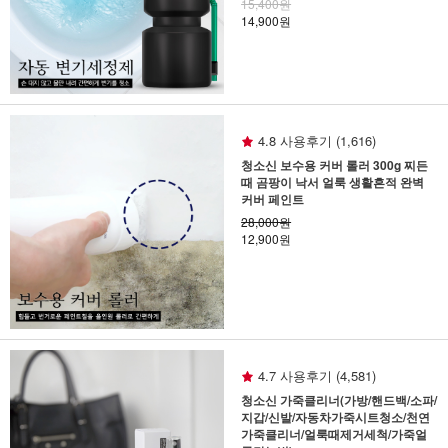
15,400원
14,900원
4.8 사용후기 (1,616)
청소신 보수용 커버 롤러 300g 찌든
때 곰팡이 낙서 얼룩 생활흔적 완벽
커버 페인트
28,000원
12,900원
4.7 사용후기 (4,581)
청소신 가죽클리너(가방/핸드백/소파/
지갑/신발/자동차가죽시트청소/천연
가죽클리너/얼룩때제거세척/가죽얼