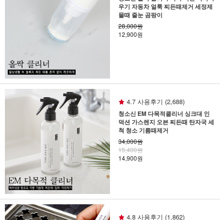
우기 자동차 얼룩 찌든때제거 세정제
물때 줄눈 곰팡이
28,000원
12,900원
4.7 사용후기 (2,688)
청소신 EM 다목적클리너 싱크대 인
덕션 가스렌지 오븐 찌든때 탄자국 세
척 청소 기름때제거
34,000원
15,400원
14,900원
4.8 사용후기 (1,862)