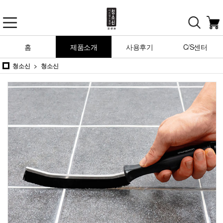
홈
제품소개
사용후기
C/S센터
청소신
청소신