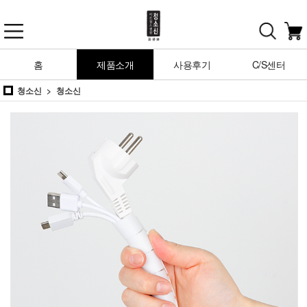
홈
제품소개
사용후기
C/S센터
청소신
청소신