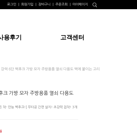
로그인
회원가입
장바구니
주문조회
마이페이지
사용후기
고객센터
 강력 6단 벽후크 가방 모자 주방용품 열쇠 다용도 벽에 붙이는 고리
후크 가방 모자 주방용품 열쇠 다용도
착- 만능 벽후크!] 무타공 간편 설치! 초강력 접착! 3개
원