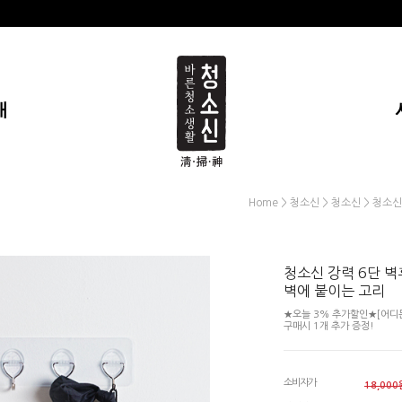
개
>
>
> 청소신
Home
청소신
청소신
청소신 강력 6단 벽
벽에 붙이는 고리
★오늘 3% 추가할인★[어디든 
구매시 1개 추가 증정!
소비자가
18,000