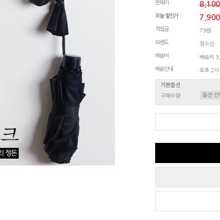
판매가
8,10
오늘 할인가
7,90
적립금
79원
브랜드
청소신
배송비
배송비 3,
배송안내
오후 2시
기본옵션
구매수량