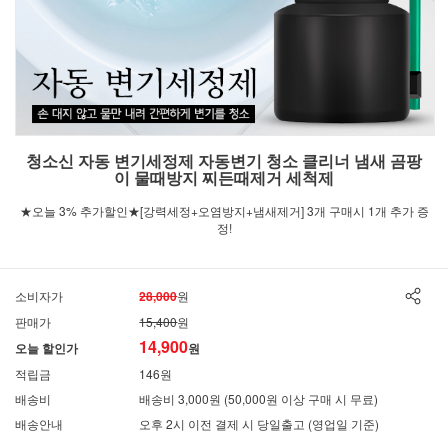
청소신 자동 변기세정제 자동변기 청소 클리너 냄새 곰팡
이 물때방지 찌든때제거 세척제
★오늘 3% 추가할인★[강력세정+오염방지+냄새제거] 3개 구매시 1개 추가 증
정!
소비자가
28,000
원
판매가
15,400
원
14,900
오늘 할인가
원
적립금
146원
배송비
배송비 3,000원 (50,000원 이상 구매 시 무료)
배송안내
오후 2시 이전 결제 시 당일출고 (영업일 기준)