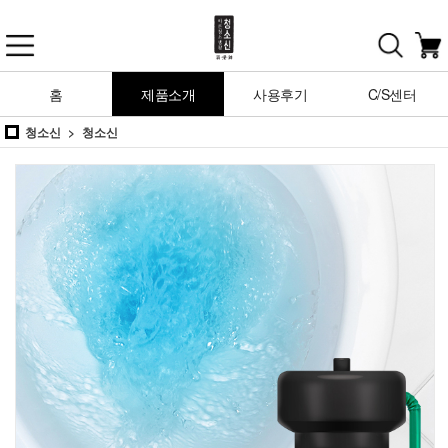
홈
제품소개
사용후기
C/S센터
청소신
청소신