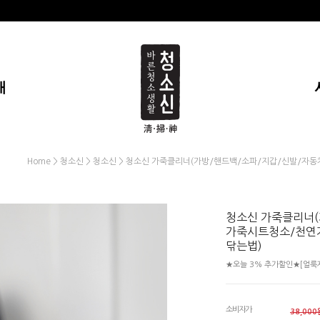
개
>
>
> 청소신 가죽클리너(가방/핸드백/소파/지갑/신발/
Home
청소신
청소신
청소신 가죽클리너(
가죽시트청소/천연
닦는법)
★오늘 3% 추가할인★[얼룩제
소비자가
38,000