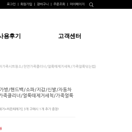
로그인
회원가입
장바구니
주문조회
마이페이지
사용후기
고객센터
자동차가죽시트청소/천연가죽클리너/얼룩때제거세척/가죽얼룩닦는법)
가방/핸드백/소파/지갑/신발/자동차
가죽클리너/얼룩때제거세척/가죽얼룩
거+찌든때제거] 3개 구매시 1개 추가 증정!
원