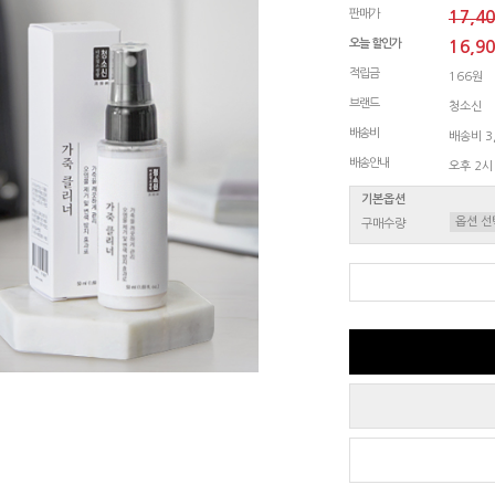
판매가
17,4
오늘 할인가
16,9
적립금
166원
브랜드
청소신
배송비
배송비 3,
배송안내
오후 2시
기본옵션
구매수량