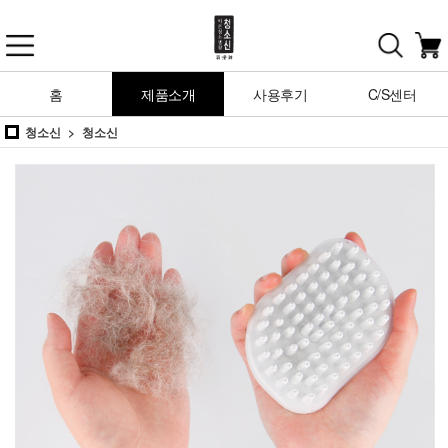
홈
제품소개
사용후기
C/S센터
청소신
청소신