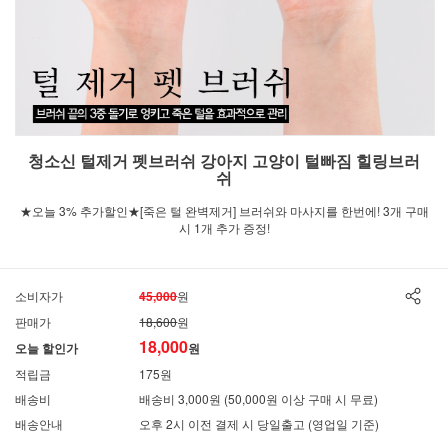
청소신 털제거 펫브러쉬 강아지 고양이 털빠짐 힐링브러
쉬
★오늘 3% 추가할인★[죽은 털 완벽제거] 브러쉬와 마사지를 한번에! 3개 구매
시 1개 추가 증정!
소비자가
45,000
원
판매가
18,600
원
18,000
오늘 할인가
원
적립금
175원
배송비
배송비 3,000원 (50,000원 이상 구매 시 무료)
배송안내
오후 2시 이전 결제 시 당일출고 (영업일 기준)