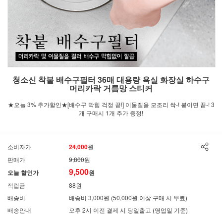
청소신 착붙 배수구필터 36매 대용량 욕실 화장실 하수구
머리카락 거름망 스티커
★오늘 3% 추가할인★[배수구 막힘 걱정 끝!] 이물질을 모조리 싹-! 붙이면 끝-! 3
개 구매시 1개 추가 증정!
소비자가
24,000
원
판매가
9,800
원
9,500
오늘 할인가
원
적립금
88원
배송비
배송비 3,000원 (50,000원 이상 구매 시 무료)
배송안내
오후 2시 이전 결제 시 당일출고 (영업일 기준)