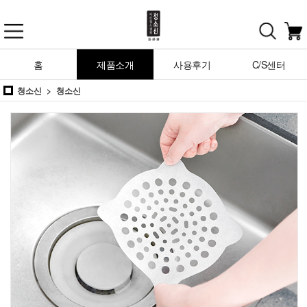
홈
제품소개
사용후기
C/S센터
청소신
청소신