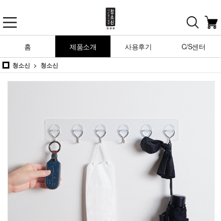
홈
제품소개
사용후기
C/S센터
청소신
청소신