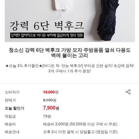
청소신 강력 6단 벽후크 가방 모자 주방용품 열쇠 다용도
벽에 붙이는 고리
★오늘 3% 추가할인★[어디든 착- 만능 벽후크!] 무타공 간편 설치! 초강력 접착!
3개 구매시 1개 추가 증정!
소비자가
18,000
원
판매가
8,100
원
7,900
오늘 할인가
원
적립금
79원
배송비
배송비 3,000원 (50,000원 이상 구매 시 무료)
배송안내
오후 2시 이전 결제 시 당일출고 (영업일 기준)