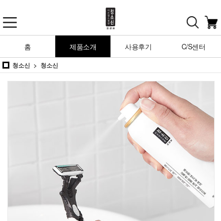
홈
제품소개
사용후기
C/S센터
청소신
청소신