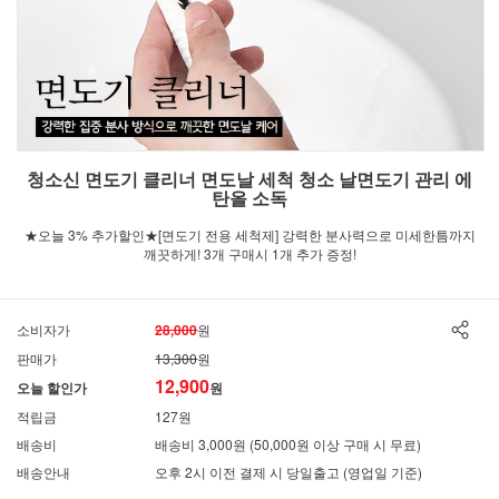
청소신 면도기 클리너 면도날 세척 청소 날면도기 관리 에
탄올 소독
★오늘 3% 추가할인★[면도기 전용 세척제] 강력한 분사력으로 미세한틈까지
깨끗하게! 3개 구매시 1개 추가 증정!
소비자가
28,000
원
판매가
13,300
원
12,900
오늘 할인가
원
적립금
127원
배송비
배송비 3,000원 (50,000원 이상 구매 시 무료)
배송안내
오후 2시 이전 결제 시 당일출고 (영업일 기준)