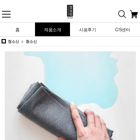
홈
제품소개
사용후기
C/S센터
청소신
청소신