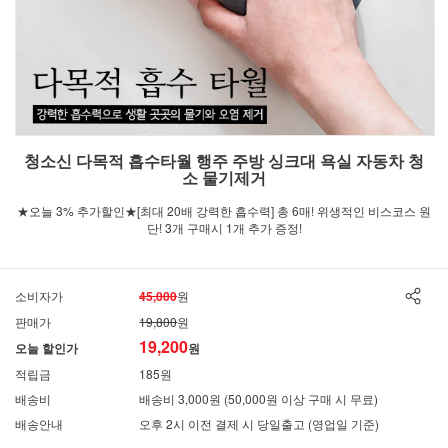
청소신 다목적 흡수타월 행주 주방 싱크대 욕실 자동차 청
소 물기제거
★오늘 3% 추가할인★[최대 20배 강력한 흡수력] 총 6매! 위생적인 비스코스 원
단! 3개 구매시 1개 추가 증정!
소비자가
45,000
원
판매가
19,800
원
19,200
오늘 할인가
원
적립금
185원
배송비
배송비 3,000원 (50,000원 이상 구매 시 무료)
배송안내
오후 2시 이전 결제 시 당일출고 (영업일 기준)