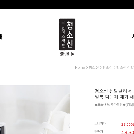
개
>
>
> 청소신 신발
Home
청소신
청소신
청소신 신발클리너 
얼룩 찌든때 제거 
★오늘 3% 추가할인★[강력한
소비자가
28,000
판매가
13,3