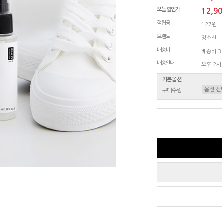
오늘 할인가
12,9
적립금
127원
브랜드
청소신
배송비
배송비 3,
배송안내
오후 2시
기본옵션
구매수량