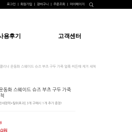
로그인
회원가입
장바구니
주문조회
마이페이지
사용후기
고객센터
클리너 운동화 스웨이드 슈즈 부츠 구두 가죽 얼룩 찌든때 제거 세척
운동화 스웨이드 슈즈 부츠 구두 가죽
세척
세정력+탈취효과] 3개 구매시 1개 추가 증정!
원
00원