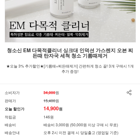
청소신 EM 다목적클리너 싱크대 인덕션 가스렌지 오븐 찌
든때 탄자국 세척 청소 기름때제거
★오늘 3% 추가할인★[기름때+찌든때제거] 간편하게 청소 끝! 3개 구매시 1개
추가 증정!
소비자가
34,000
원
판매가
15,400
원
14,900
오늘 할인가
원
적립금
146원
배송비
배송비 3,000원 (50,000원 이상 구매 시 무료)
배송안내
오후 2시 이전 결제 시 당일출고 (영업일 기준)