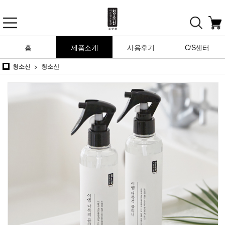
홈
제품소개
사용후기
C/S센터
청소신
청소신