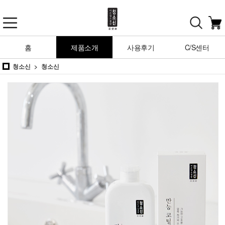
홈
제품소개
사용후기
C/S센터
청소신
청소신