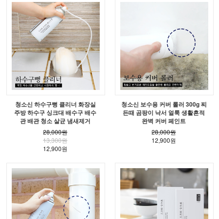
청소신 하수구뻥 클리너 화장실
청소신 보수용 커버 롤러 300g 찌
주방 하수구 싱크대 배수구 배수
든때 곰팡이 낙서 얼룩 생활흔적
관 배관 청소 살균 냄새제거
완벽 커버 페인트
28,000원
28,000원
13,300원
12,900원
12,900원