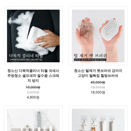
청소신 다목적클리너 타월 극세사
청소신 털제거 펫브러쉬 강아지
주방청소 셀프세차 필수품 스크래
고양이 털빠짐 힐링브러쉬
치 방지
45,000원
10,000원
18,600원
5,000원
18,000원
4,800원