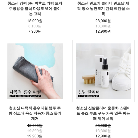
청소신 강력 6단 벽후크 가방 모자
청소신 면도기 클리너 면도날 세
주방용품 열쇠 다용도 벽에 붙이
척 청소 날면도기 관리 에탄올 소
는 고리
독
18,000원
28,000원
8,100원
13,300원
7,900원
12,900원
청소신 다목적 흡수타월 행주 주
청소신 신발클리너 운동화 스웨이
방 싱크대 욕실 자동차 청소 물기
드 슈즈 부츠 구두 가죽 얼룩 찌든
제거
때 제거 세척
45,000원
28,000원
19,800원
13,300원
19,200원
12,900원