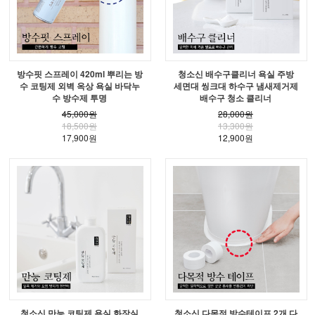
방수핏 스프레이 420ml 뿌리는 방
청소신 배수구클리너 욕실 주방
수 코팅제 외벽 옥상 욕실 바닥누
세면대 씽크대 하수구 냄새제거제
수 방수제 투명
배수구 청소 클리너
45,000원
28,000원
18,500원
13,300원
17,900원
12,900원
청소신 만능 코팅제 욕실 화장실
청소신 다목적 방수테이프 2개 다