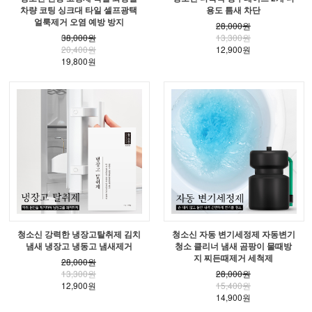
차량 코팅 싱크대 타일 셀프광택
용도 틈새 차단
얼룩제거 오염 예방 방지
28,000원
38,000원
13,300원
20,400원
12,900원
19,800원
청소신 강력한 냉장고탈취제 김치
청소신 자동 변기세정제 자동변기
냄새 냉장고 냉동고 냄새제거
청소 클리너 냄새 곰팡이 물때방
지 찌든때제거 세척제
28,000원
13,300원
28,000원
12,900원
15,400원
14,900원