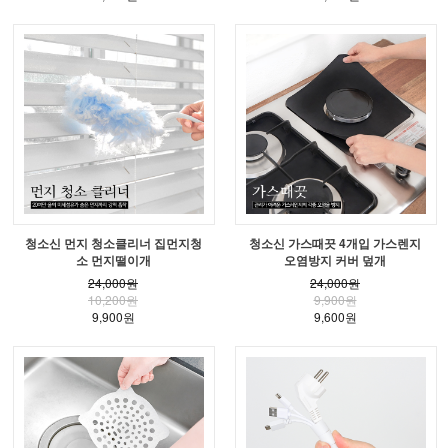
청소신 먼지 청소클리너 집먼지청
청소신 가스때끗 4개입 가스렌지
소 먼지떨이개
오염방지 커버 덮개
24,000원
24,000원
10,200원
9,900원
9,900원
9,600원