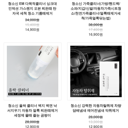
청소신 EM 다목적클리너 싱크대
청소신 가죽클리너(가방/핸드백/
인덕션 가스렌지 오븐 찌든때 탄
소파/지갑/신발/자동차가죽시트청
자국 세척 청소 기름때제거
소/천연가죽클리너/얼룩때제거세
척/가죽얼룩닦는법)
34,000원
15,400원
38,000원
14,900원
17,400원
16,900원
청소신 올싹 클리너 벽지 벽면 낙
청소신 강력한 자동차탈취제 차량
서지우기 자동차 얼룩 찌든때제거
담배냄새 에어컨냄새 악취제거
세정제 물때 줄눈 곰팡이
28,000원
28,000원
13,300원
12,900원
12,900원