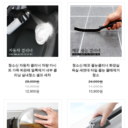
청소신 자동차 클리너 차량 카시
청소신 때끗 줄눈클리너 화장실
트 가죽 찌든때 얼룩제거 내부 클
욕실 세면대 타일 줄눈 물때제거
리닝 실내청소 셀프 세차
청소
28,000원
24,000원
13,300원
11,200원
12,900원
10,900원