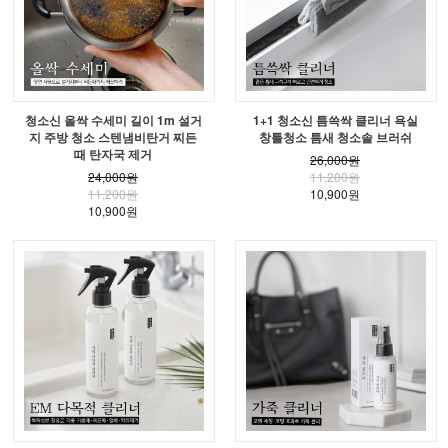
청소신 올싹 수세미 길이 1m 설거
1+1 청소신 틈쓱싹 클리너 욕실
지 주방 청소 스텐냄비탄거 찌든
창틀청소 틈새 청소솔 브러쉬
때 탄자국 제거
26,000원
24,000원
11,200원
11,200원
10,900원
10,900원