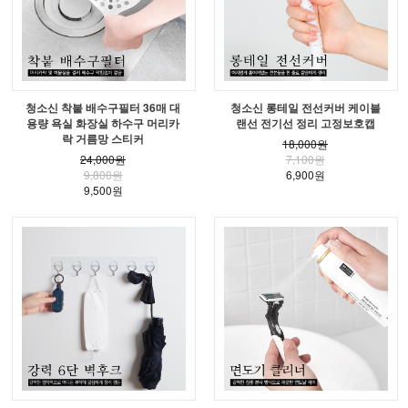
청소신 착붙 배수구필터 36매 대
청소신 롱테일 전선커버 케이블
용량 욕실 화장실 하수구 머리카
랜선 전기선 정리 고정보호캡
락 거름망 스티커
18,000원
24,000원
7,100원
9,800원
6,900원
9,500원