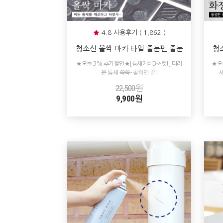
4.8 사용후기 ( 1,862 )
청소신 올싹 마카 타일 줄눈펜 줄눈
청
보수
조 
★오늘 3% 추가할인★[틈새커버3초컷!] 더러
★오
운 틈새 쓱쓱- 칠하면 끝!
22,500원
9,900원