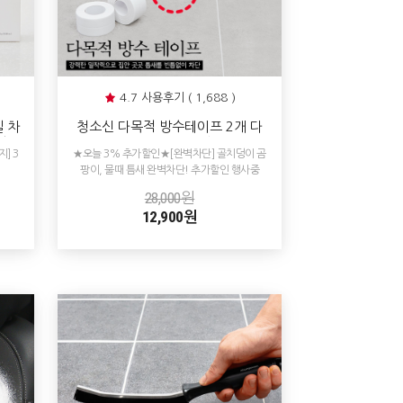
4.7 사용후기 ( 1,688 )
 차
청소신 다목적 방수테이프 2개 다
얼룩
용도 틈새 차단
] 3
★오늘 3% 추가할인★[완벽차단] 골치덩이 곰
팡이, 물때 틈새 완벽차단! 추가할인 행사중
28,000원
12,900원