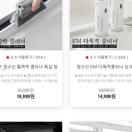
4.8 사용후기 ( 854 )
4.7 사용후기 ( 2,688 )
+1 청소신 틈쓱싹 클리너 욕실 창
청소신 EM 다목적클리너 싱
틀청소 틈새 청소솔 브러쉬
인덕션 가스렌지 오븐 찌든때 
늘 3% 추가할인★[틈새 완벽 청소!] 구석
★오늘 3% 추가할인★[기름때+찌든때제거
국 세척 청소 기름때제거
 찌든때 간편하게 해결! 선착순 1+1행사중
편하게 청소 끝! 3개 구매시 1개 추가 증
26,000원
34,000원
10,900원
14,900원