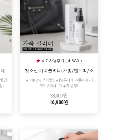
4.7 사용후기 ( 4,580 )
크대
청소신 가죽클리너(가방/핸드백/소
탄자
파/지갑/신발/자동차가죽시트청
] 간
★오늘 3% 추가할인★[얼룩제거+찌든때제거]
소/천연가죽클리너/얼룩때제거세
정!
3개 구매시 1개 추가 증정!
척/가죽얼룩닦는법)
38,000원
16,900원