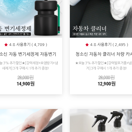
4.8 사용후기 ( 4,709 )
4.8 사용후기 ( 2,495 )
소신 자동 변기세정제 자동변기
청소신 자동차 클리너 차량 카
소 클리너 냄새 곰팡이 물때방지
가죽 찌든때 얼룩제거 내부 클
늘 3% 추가할인★[강력세정+오염방지+냄
★오늘 3% 추가할인★[강력발포거품+
찌든때제거 세척제
실내청소 셀프 세차
새제거] 3개 구매시 1개 추가 증정!
거] 3개 구매시 1개 추가 증정!
28,000원
28,000원
14,900원
12,900원