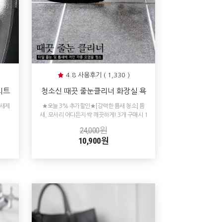
4.8 사용후기 ( 1,330 )
시트
청소신 때끗 줄눈클리너 화장실 욕
리닝
실 세면대 타일 줄눈 물때제거 청소
냄새제
★오늘 3% 추가할인★[강력한 틈새 청소] 틈
새, 모서리 어디든지 싹 깨끗하게! 3개 구매시 1
개 추가 증정!
24,000원
10,900원