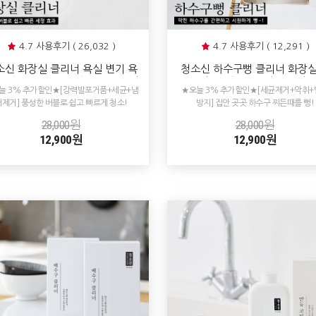
4.7 사용후기 ( 26,032 )
4.7 사용후기 ( 12,291 )
소신 화장실 클리너 욕실 변기 욕
청소신 하수구뻥 클리너 화장실
타일 찌든때 물때 청소 세제 세정
방 하수구 싱크대 배수구 배수관
늘 3% 추가할인★[강력발포거품+세균+냄
★오늘 3% 추가할인★[세균제거+악취+
제 거품 스프레이
관 청소 살균 냄새제거
새제거] 풍성한 버블로 쉽고 빠르게 청소!
방지] 집안 곳곳 하수구 찌든때를 뻥!
28,000원
28,000원
12,900원
12,900원