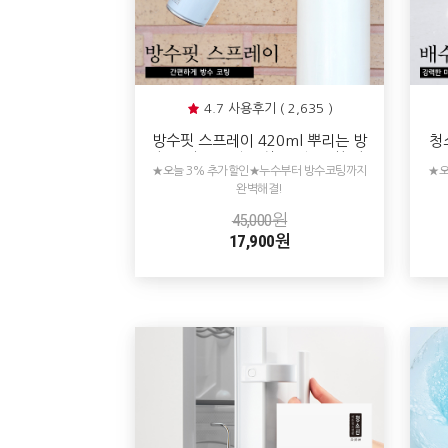
4.7 사용후기 ( 2,635 )
방수핏 스프레이 420ml 뿌리는 방
청
수 코팅제 외벽 옥상 욕실 바닥누수
면
★오늘 3% 추가할인★누수부터 방수코팅까지
★오
방수제 투명
완벽해결!
45,000원
17,900원