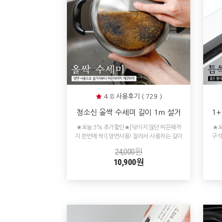
4.8 사용후기 ( 729 )
청소신 올싹 수세미 길이 1m 설거
1
지 주방 청소 스텐냄비탄거 찌든때
★오늘 3% 추가할인★[닦이지 않던 찌든때까
★오
탄자국 제거
지 한번에 싹!] 양면사용! 잘라서 사용하는 길이
구석
1m 요술 수세미!
24,000원
10,900원