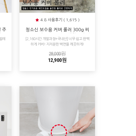
4.8 사용후기 ( 1,615 )
 주
청소신 보수용 커버 롤러 300g 찌
 배
든때 곰팡이 낙서 얼룩 생활흔적 완
벌레
[2,160시간 개발과정+국내산] 너무 쉽고 완벽
벽 커버 페인트
하게 커버! 지저분한 벽면을 깨끗하게!
28,000원
12,900원