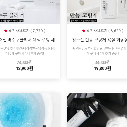
4.7 사용후기 ( 7,770 )
4.7 사용후기 ( 5,639 )
소신 배수구클리너 욕실 주방 세
청소신 만능 코팅제 욕실 화장실
대 씽크대 하수구 냄새제거제 배
량 코팅 싱크대 타일 셀프광택 
늘 3% 추가할인★[강력발포압력+냄새제
★오늘 3% 추가할인★[얼룩제거+오염방지
수구 청소 클리너
제거 오염 예방 방지
거] 3개 구매시 1개 추가 증정!
개 구매시 1개 추가 증정!
28,000원
38,000원
12,900원
19,800원