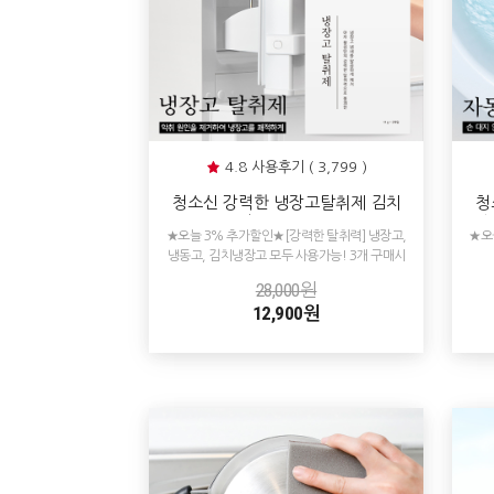
4.8 사용후기 ( 3,799 )
청소신 강력한 냉장고탈취제 김치
청
냄새 냉장고 냉동고 냄새제거
청
★오늘 3% 추가할인★[강력한 탈취력] 냉장고,
★오
냉동고, 김치냉장고 모두 사용가능! 3개 구매시
1개 추가 증정!
28,000원
12,900원